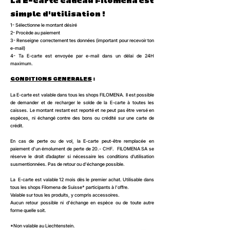
La E-carte cadeau Filomena est
simple d'utilisation !
1- Sélectionne le montant désiré
2- Procède au paiement
3- Renseigne correctement tes données (important pour recevoir ton
e-mail)
4- Ta E-carte est envoyée par e-mail dans un délai de 24H
maximum.
CONDITIONS GENERALES
:
La E-carte est valable dans tous les shops FILOMENA. Il est possible
de demander et de recharger le solde de la E-carte à toutes les
caisses. Le montant restant est reporté et ne peut pas être versé en
espèces, ni échangé contre des bons ou crédité sur une carte de
crédit.
En cas de perte ou de vol, la E-carte peut-être remplacée en
paiement d'un émolument de perte de 20.- CHF. FILOMENA SA se
réserve le droit d’adapter si nécessaire les conditions d’utilisation
susmentionnées. Pas de retour ou d'échange possible.
La E-carte est valable 12 mois dès le premier achat. Utilisable dans
tous les shops Filomena de Suisse* participants à l'offre.
Valable sur tous les produits, y compris accessoires.
Aucun retour possible ni d'échange en espèce ou de toute autre
forme quelle soit.
*Non valable au Liechtenstein.