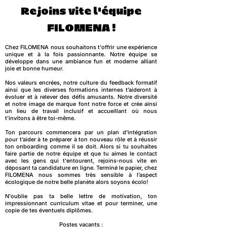
Rejoins vite l'équipe
FILOMENA !
Chez FILOMENA nous souhaitons t'offrir une expérience
unique et à la fois passionnante. Notre équipe se
développe dans une ambiance fun et moderne alliant
joie et bonne humeur.
Nos valeurs encrées, notre culture du feedback formatif
ainsi que les diverses formations internes t’aideront à
évoluer et à relever des défis amusants. Notre diversité
et notre image de marque font notre force et crée ainsi
un lieu de travail inclusif et accueillant où nous
t’invitons à être toi-même.
Ton parcours commencera par un plan d'intégration
pour t’aider à te préparer à ton nouveau rôle et à réussir
ton onboarding comme il se doit. Alors si tu souhaites
faire partie de notre équipe et que tu aimes le contact
avec les gens qui t'entourent, rejoins-nous vite en
déposant ta candidature en ligne. Terminé le papier, chez
FILOMENA nous sommes très sensible à l’aspect
écologique de notre belle planète alors soyons écolo!
N'oublie pas ta belle lettre de motivation, ton
impressionnant curriculum vitae et pour terminer, une
copie de tes éventuels diplômes.
Postes vacants
: